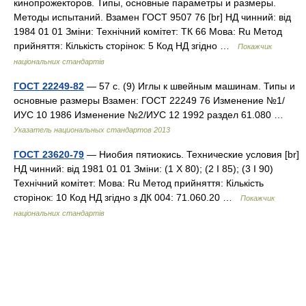
кинопрожекторов. Типы, основные параметры и размеры.
Методы испытаний. Взамен ГОСТ 9507 76 [br] НД чинний: від
1984 01 01 Зміни: Технічний комітет: ТК 66 Мова: Ru Метод
прийняття: Кількість сторінок: 5 Код НД згідно …
Покажчик
національних стандартів
ГОСТ 22249-82
— 57 с. (9) Иглы к швейным машинам. Типы и
основные размеры Взамен: ГОСТ 22249 76 Изменение №1/
ИУС 10 1986 Изменение №2/ИУС 12 1992 раздел 61.080 …
Указатель национальных стандартов 2013
ГОСТ 23620-79
— Ниобия пятиокись. Технические условия [br]
НД чинний: від 1981 01 01 Зміни: (1 X 80); (2 I 85); (3 I 90)
Технічний комітет: Мова: Ru Метод прийняття: Кількість
сторінок: 10 Код НД згідно з ДК 004: 71.060.20 …
Покажчик
національних стандартів