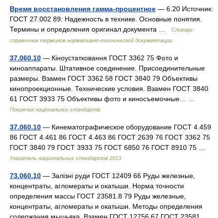
Время восстановления гамма-процентное
— 6.20 Источник:
ГОСТ 27.002 89: Надежность в технике. Основные понятия.
Термины и определения оригинал документа …
Словарь-
справочник терминов нормативно-технической документации
37.060.10
— Кіноустатковання ГОСТ 3362 75 Фото и
киноаппараты. Штативное соединение. Присоединительные
размеры. Взамен ГОСТ 3362 58 ГОСТ 3840 79 Объективы
кинопроекционные. Технические условия. Взамен ГОСТ 3840
61 ГОСТ 3933 75 Объективы фото и киносъемочные… …
Покажчик національних стандартів
37.060.10
— Кинематографическое оборудование ГОСТ 4.459
86 ГОСТ 4.461 86 ГОСТ 4.463 86 ГОСТ 2639 76 ГОСТ 3362 75
ГОСТ 3840 79 ГОСТ 3933 75 ГОСТ 6850 76 ГОСТ 8910 75 …
Указатель национальных стандартов 2013
73.060.10
— Залізні руди ГОСТ 12409 66 Руды железные,
концентраты, агломераты и окатыши. Норма точности
определения массы ГОСТ 23581.8 79 Руды железные,
концентраты, агломераты и окатыши. Методы определения
содержания мышьяка. Взамен ГОСТ 12756 67 ГОСТ 23581 …